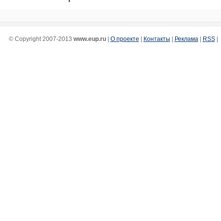
© Copyright 2007-2013
www.eup.ru
|
О проекте
|
Контакты
|
Реклама
|
RSS
|