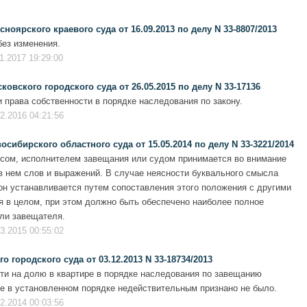
оярского краевого суда от 16.09.2013 по делу N 33-8807/2013
ез изменения.
1.2017 19:29:00
вского городского суда от 26.05.2015 по делу N 33-17136
 права собственности в порядке наследования по закону.
2.2016 04:21:56
ибирского областного суда от 15.05.2014 по делу N 33-3221/2014
усом, исполнителем завещания или судом принимается во внимание
 нем слов и выражений. В случае неясности буквального смысла
он устанавливается путем сопоставления этого положения с другими
 в целом, при этом должно быть обеспечено наиболее полное
ли завещателя.
3.2015 00:55:02
 городского суда от 03.12.2013 N 33-18734/2013
сти на долю в квартире в порядке наследования по завещанию
е в установленном порядке недействительным признано не было.
2.2014 00:03:56