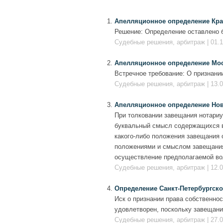
Апелляционное определение Красн
Решение: Определение оставлено б
Судебные решения, арбитраж | 01.1
Апелляционное определение Моско
Встречное требование: О признании
Судебные решения, арбитраж | 13.0
Апелляционное определение Новос
При толковании завещания нотари
буквальный смысл содержащихся в
какого-либо положения завещания 
положениями и смыслом завещания
осуществление предполагаемой во
Судебные решения, арбитраж | 12.0
Определение Санкт-Петербургского
Иск о признании права собственно
удовлетворен, поскольку завещани
Судебные решения, арбитраж | 27.0