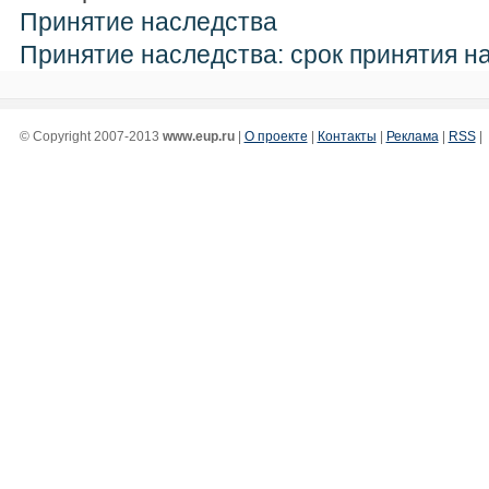
Принятие наследства
Принятие наследства: cрок принятия н
© Copyright 2007-2013
www.eup.ru
|
О проекте
|
Контакты
|
Реклама
|
RSS
|