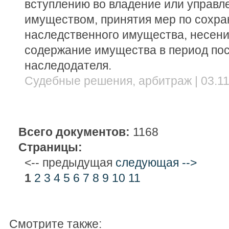
вступлению во владение или управ
имуществом, принятия мер по сохр
наследственного имущества, несени
содержание имущества в период по
наследодателя.
Судебные решения, арбитраж | 03.11
Всего документов:
1168
Страницы:
<-- предыдущая
следующая -->
1
2
3
4
5
6
7
8
9
10
11
Смотрите также: