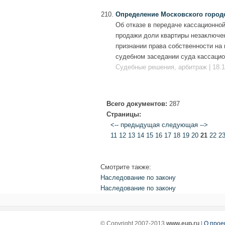
Определение Московского городско
Об отказе в передаче кассационной
продажи доли квартиры незаключен
признании права собственности на 
судебном заседании суда кассацио
Судебные решения, арбитраж | 18.1
Всего документов:
287
Страницы:
<-- предыдущая
следующая -->
11
12
13
14
15
16
17
18
19
20
21
22
2
Смотрите также:
Наследование по закону
Наследование по закону
© Copyright 2007-2013
www.eup.ru
|
О прое