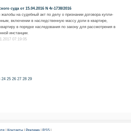
го суда от 15.04.2016 N 4г-1738/2016
 жалобы на судебный акт по делу о признании договора купли-
ным, включении в наследственную массу доли в квартире,
квартиру в порядке наследования по закону для рассмотрения в
нной инстанции.
1.2017 07:19:05
3
24
25
26
27
28
29
кте
|
Контакты
|
Реклама
|
RSS
|