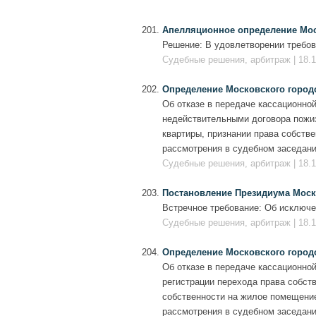
Апелляционное определение Моско
Решение: В удовлетворении требов
Судебные решения, арбитраж | 18.1
Определение Московского городско
Об отказе в передаче кассационной
недействительными договора пожи
квартиры, признании права собстве
рассмотрения в судебном заседани
Судебные решения, арбитраж | 18.1
Постановление Президиума Москов
Встречное требование: Об исключе
Судебные решения, арбитраж | 18.1
Определение Московского городско
Об отказе в передаче кассационной
регистрации перехода права собст
собственности на жилое помещение
рассмотрения в судебном заседани