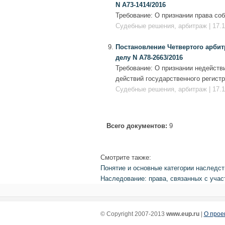
N А73-1414/2016
Требование: О признании права соб
Судебные решения, арбитраж | 17.1
Постановление Четвертого арбитр
делу N А78-2663/2016
Требование: О признании недейств
действий государственного регист
Судебные решения, арбитраж | 17.1
Всего документов:
9
Смотрите также:
Понятие и основные категории наследст
Наследование: права, связанных с учас
© Copyright 2007-2013
www.eup.ru
|
О прое