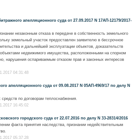
тражного апелляционного суда от 27.09.2017 N 17АП-12179/2017-
изнании незаконным отказа в передаче в собственность земельного
кольку земельный участок предоставлен заявителю в бессрочное
оительства и дальнейшей эксплуатации объектов, доказательств
и объектами недвижимого имущества, расположенными на спорном
но, нарушения оспариваемым отказом прав и законных интересов
1.2017 04:31:48
го апелляционного суда от 09.08.2017 N 05АП-4969/17 по делу N
 средств по договорам теплоснабжения.
1.2017 16:45:02
вского городского суда от 22.07.2016 по делу N 33-28314/2016
лении факта принятия наследства, признании недействительным
во.
1.2017 05:37:28