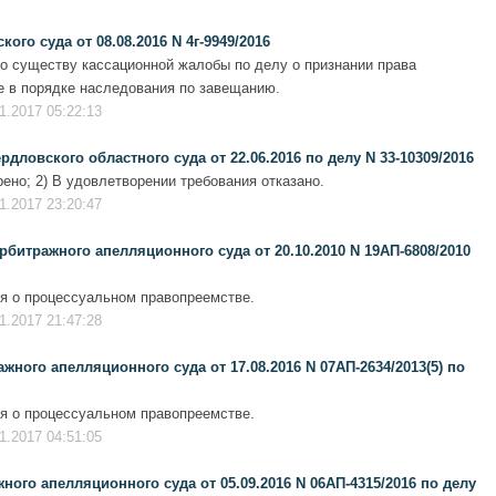
го суда от 08.08.2016 N 4г-9949/2016
о существу кассационной жалобы по делу о признании права
 в порядке наследования по завещанию.
1.2017 05:22:13
ловского областного суда от 22.06.2016 по делу N 33-10309/2016
ено; 2) В удовлетворении требования отказано.
1.2017 23:20:47
битражного апелляционного суда от 20.10.2010 N 19АП-6808/2010
я о процессуальном правопреемстве.
1.2017 21:47:28
ного апелляционного суда от 17.08.2016 N 07АП-2634/2013(5) по
я о процессуальном правопреемстве.
1.2017 04:51:05
ого апелляционного суда от 05.09.2016 N 06АП-4315/2016 по делу