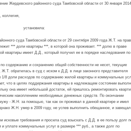
ение Жердевского районного суда Тамбовской области от 30 января 201
, коллегия,
установила:
онного суда Тамбовской области от 29 сентября 2009 года Ж.Т. на прав
жит *** доли квартиры ***, в которой она проживает. *** долю в праве
ой квартиры имеет Д.Д., который получил ее в порядке наследования по
к по содержанию и сохранению общей собственности не несет, текущие
Ж.Т. обратилась в суд с иском к Д.Д. в лице законного представителя
и 1/8 доли расходов по содержанию жилой квартиры и коммунальных усл
ает, что в целях поддержания квартиры в надлежащем состоянии выпол
ольку она имеет небольшой достаток, ей пришлось ремонтировать кварти
дическим накоплением необходимых денежных средств. По окончании
ужу - Ж.Н. за помощью, так как он проживал в данной квартире и имел
днако Ж.Н. умер в 2009 году, не успев выполнить обещанное, и завещал
и исковые требования и просила суд взыскать с Д.Д. в ее пользу долг п
и уплате коммунальных услуг в размере *** руб., а также долг по