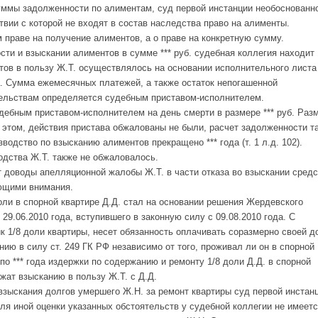
уммы задолженности по алиментам, суд первой инстанции необоснованн
ствии с которой не входят в состав наследства право на алименты.
 праве на получение алиментов, а о праве на конкретную сумму.
ти и взыскании алиментов в сумме *** руб. судебная коллегия находит
ов в пользу Ж.Т. осуществлялось на основании исполнительного листа
. Сумма ежемесячных платежей, а также остаток непогашенной
ельствам определяется судебным приставом-исполнителем.
ебным приставом-исполнителем на день смерти в размере *** руб. Раз
 этом, действия пристава обжалованы не были, расчет задолженности т
водство по взысканию алиментов прекращено *** года (т. 1 л.д. 102).
дства Ж.Т. также не обжаловалось.
 доводы апелляционной жалобы Ж.Т. в части отказа во взыскании средс
ающими внимания.
оли в спорной квартире Д.Д. стал на основании решения Жердевского
29.06.2010 года, вступившего в законную силу с 09.08.2010 года. С
ик 1/8 доли квартиры, несет обязанность оплачивать соразмерно своей д
ию в силу ст. 249 ГК РФ независимо от того, проживал ли он в спорной
а по *** года издержки по содержанию и ремонту 1/8 доли Д.Д. в спорной
ежат взысканию в пользу Ж.Т. с Д.Д.
взыскания долгов умершего Ж.Н. за ремонт квартиры суд первой инстан
я иной оценки указанных обстоятельств у судебной коллегии не имеетс