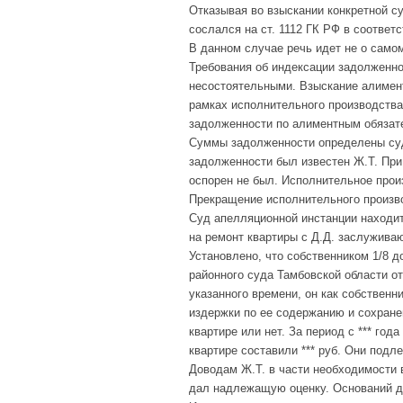
Отказывая во взыскании конкретной с
сослался на ст. 1112 ГК РФ в соответ
В данном случае речь идет не о самом
Требования об индексации задолженнос
несостоятельными. Взыскание алимент
рамках исполнительного производства
задолженности по алиментным обязат
Суммы задолженности определены суд
задолженности был известен Ж.Т. При
оспорен не был. Исполнительное произ
Прекращение исполнительного произво
Суд апелляционной инстанции находит
на ремонт квартиры с Д.Д. заслужив
Установлено, что собственником 1/8 д
районного суда Тамбовской области от 
указанного времени, он как собственн
издержки по ее содержанию и сохранен
квартире или нет. За период с *** год
квартире составили *** руб. Они подл
Доводам Ж.Т. в части необходимости 
дал надлежащую оценку. Оснований дл