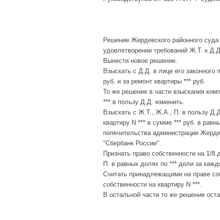
Решение Жердевского районного суда Т
удовлетворении требований Ж.Т. к Д.
Вынести новое решение.
Взыскать с Д.Д. в лице его законного
руб. и за ремонт квартиры *** руб.
То же решение в части взыскания комп
*** в пользу Д.Д. изменить.
Взыскать с Ж.Т., Ж.А., П. в пользу Д
квартиру N *** в сумме *** руб. в рав
попечительства администрации Жерде
"Сбербанк России".
Признать право собственности на 1/8 
П. в равных долях по *** доли за кажд
Считать принадлежащими на праве собс
собственности на квартиру N ***.
В остальной части то же решение оста