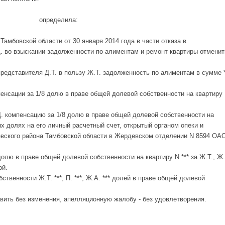
определила:
амбовской области от 30 января 2014 года в части отказа в
Д. во взыскании задолженности по алиментам и ремонт квартиры отменит
 представителя Д.Т. в пользу Ж.Т. задолженность по алиментам в сумме *
енсации за 1/8 долю в праве общей долевой собственности на квартиру
.Д. компенсацию за 1/8 долю в праве общей долевой собственности на
ных долях на его личный расчетный счет, открытый органом опеки и
вского района Тамбовской области в Жердевском отделении N 8594 ОА
долю в праве общей долевой собственности на квартиру N *** за Ж.Т., Ж.
ой.
твенности Ж.Т. ***, П. ***, Ж.А. *** долей в праве общей долевой
вить без изменения, апелляционную жалобу - без удовлетворения.