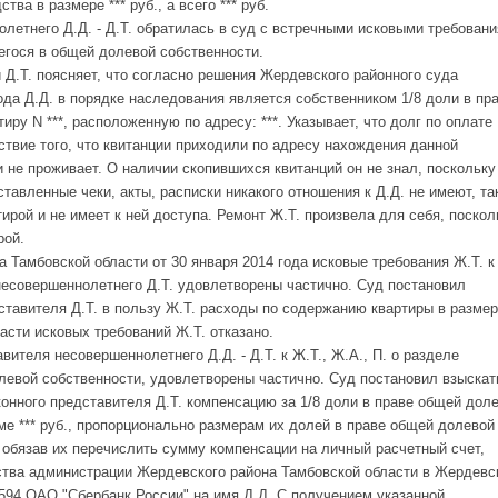
ва в размере *** руб., а всего *** руб.
летнего Д.Д. - Д.Т. обратилась в суд с встречными исковыми требован
егося в общей долевой собственности.
 Д.Т. поясняет, что согласно решения Жердевского районного суда
ода Д.Д. в порядке наследования является собственником 1/8 доли в пр
ру N ***, расположенную по адресу: ***. Указывает, что долг по оплате
твие того, что квитанции приходили по адресу нахождения данной
и не проживает. О наличии скопившихся квитанций он не знал, поскольку
тавленные чеки, акты, расписки никакого отношения к Д.Д. не имеют, та
тирой и не имеет к ней доступа. Ремонт Ж.Т. произвела для себя, поскол
рой.
 Тамбовской области от 30 января 2014 года исковые требования Ж.Т. к
 несовершеннолетнего Д.Т. удовлетворены частично. Суд постановил
дставителя Д.Т. в пользу Ж.Т. расходы по содержанию квартиры в размер
части исковых требований Ж.Т. отказано.
ителя несовершеннолетнего Д.Д. - Д.Т. к Ж.Т., Ж.А., П. о разделе
евой собственности, удовлетворены частично. Суд постановил взыскат
аконного представителя Д.Т. компенсацию за 1/8 доли в праве общей дол
мме *** руб., пропорционально размерам их долей в праве общей долевой
 обязав их перечислить сумму компенсации на личный расчетный счет,
ства администрации Жердевского района Тамбовской области в Жердевс
594 ОАО "Сбербанк России" на имя Д.Д. С получением указанной