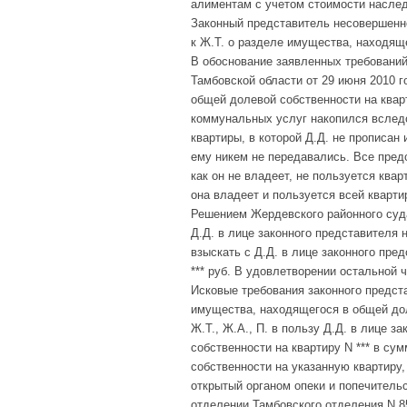
алиментам с учетом стоимости наследст
Законный представитель несовершенно
к Ж.Т. о разделе имущества, находящ
В обоснование заявленных требований
Тамбовской области от 29 июня 2010 г
общей долевой собственности на кварти
коммунальных услуг накопился вследс
квартиры, в которой Д.Д. не прописан 
ему никем не передавались. Все предс
как он не владеет, не пользуется квар
она владеет и пользуется всей кварти
Решением Жердевского районного суда
Д.Д. в лице законного представителя
взыскать с Д.Д. в лице законного пре
*** руб. В удовлетворении остальной 
Исковые требования законного представ
имущества, находящегося в общей дол
Ж.Т., Ж.А., П. в пользу Д.Д. в лице з
собственности на квартиру N *** в су
собственности на указанную квартиру,
открытый органом опеки и попечитель
отделении Тамбовского отделения N 8