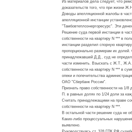
Из материалов дела следует, что рем
доказательств того, что при жизни Ж.
Доводы апелляционной жалобы в части
апелляционной инстанции установлено
"Тамбовтеплоэнергоресурс". Эти денеж
Решение суда первой инстанции в час
собственности на квартиру N *** в по
инстанции разделил спорную квартиру и
пропорционально размерам их долей. 
принадлежавшей Д.Д., суд не определ
части изменить. Взыскать с Ж.Т., Ж.А
собственности на квартиру N *** в сум
опеки и попечительства администраци
ОАО "Сбербанк России".
Признать право собственности на 1/8 
П. в равных долях по 1/24 доли за каж
Считать принадлежащими на праве собс
собственности на квартиру N ***.
В остальной части решение суда не о
Каких-либо процессуальных нарушений
выявлено.
Руководствуясь ст. 328 ГПК РФ судеб