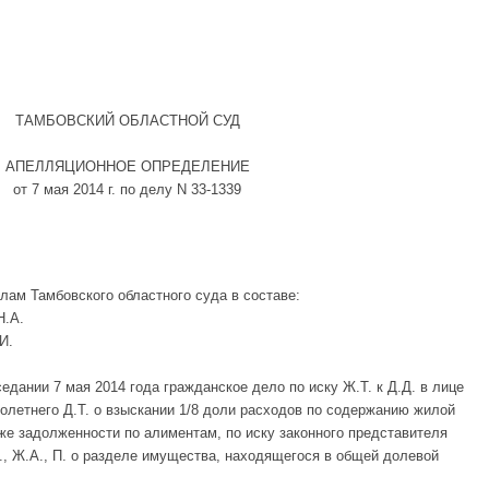
ТАМБОВСКИЙ ОБЛАСТНОЙ СУД
АПЕЛЛЯЦИОННОЕ ОПРЕДЕЛЕНИЕ
от 7 мая 2014 г. по делу N 33-1339
лам Тамбовского областного суда в составе:
Н.А.
И.
дании 7 мая 2014 года гражданское дело по иску Ж.Т. к Д.Д. в лице
олетнего Д.Т. о взыскании 1/8 доли расходов по содержанию жилой
же задолженности по алиментам, по иску законного представителя
Т., Ж.А., П. о разделе имущества, находящегося в общей долевой