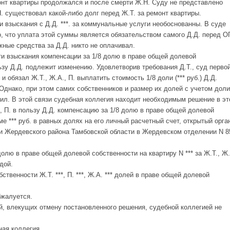
онт квартиры продолжался и после смерти Ж.Н. Суду не представлено
Н. существовал какой-либо долг перед Ж.Т. за ремонт квартиры.
 взыскания с Д.Д. ***. за коммунальные услуги необоснованны. В суде
, что уплата этой суммы является обязательством самого Д.Д. перед О
ные средства за Д.Д. никто не оплачивал.
ти взыскания компенсации за 1/8 долю в праве общей долевой
льзу Д.Д. подлежит изменению. Удовлетворив требования Д.Т., суд перво
 обязал Ж.Т., Ж.А., П. выплатить стоимость 1/8 доли (*** руб.) Д.Д.
Однако, при этом самих собственников и размер их долей с учетом доли
ил. В этой связи судебная коллегия находит необходимым решение в эт
., П. в пользу Д.Д. компенсацию за 1/8 долю в праве общей долевой
ме *** руб. в равных долях на его личный расчетный счет, открытый орга
и Жердевского района Тамбовской области в Жердевском отделении N 8
долю в праве общей долевой собственности на квартиру N *** за Ж.Т., Ж.
дой.
твенности Ж.Т. ***, П. ***, Ж.А. *** долей в праве общей долевой
бжалуется.
, влекущих отмену постановленного решения, судебной коллегией не
ная коллегия