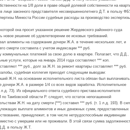
бственности на 1/8 доли в праве общей долевой собственности на кварт
Д. в лице законного представителя несовершеннолетнего Д.Т. в пользу ФБ
пертизы Минюста России судебные расходы за производство экспертизы
 которой она просит указанное решение Жердевского районного суда
ть новое решение об удовлетворении ее исковых требований.
вал алименты на содержание дочери Ж.А. в течение нескольких лет, и
го смерти составила с учетом индексации *** руб.
у коммунальных платежей за свою долю в квартире. Полагает, что Д.Д.,
ые услуги, которые на январь 2014 года составляют *** коп.
тавляют *** руб., долг за Ж.Н. за ремонт квартиры составляет *** руб.
жалобы, судебная коллегия приходит следующим выводам:
рший Ж.Н. на основании исполнительного листа обязан был выплачивать
 дочери Ж.А. в размере 1/4 со всех видов заработка. Исполнительное
2 л.д. 73). Из официального ответа судебного пристава-исполнителя
по Тамбовской области Р. следует, что остаток непогашенной
ствам Ж.Н. на дату смерти (***) составил *** руб. (т. 1 л.д. 193). В си
подлежащих выплате алиментов и иных денежных сумм, предоставленных
ествованию, принадлежит, в том числе нетрудоспособным иждивенцам
овместно с умершим или не проживали. В этой связи сумма задолженнос
.Д. в пользу Ж.Т.