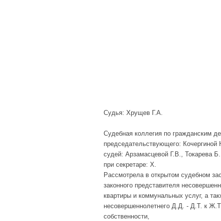
Судья: Хрущев Г.А.
Судебная коллегия по гражданским де
председательствующего: Кочергиной 
судей: Арзамасцевой Г.В., Токарева Б.
при секретаре: Х.
Рассмотрела в открытом судебном засе
законного представителя несовершенн
квартиры и коммунальных услуг, а так
несовершеннолетнего Д.Д. - Д.Т. к Ж.
собственности,