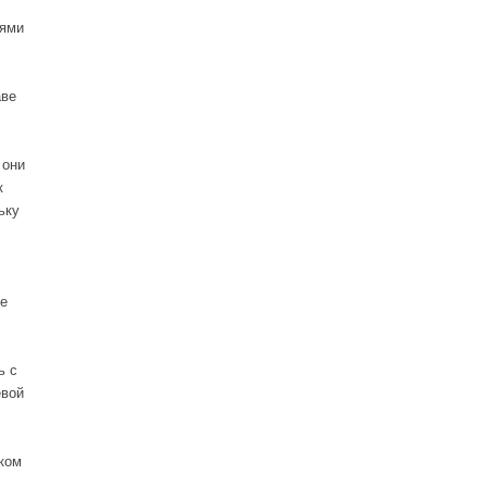
иями
аве
 они
к
ьку
е
ь с
евой
ком