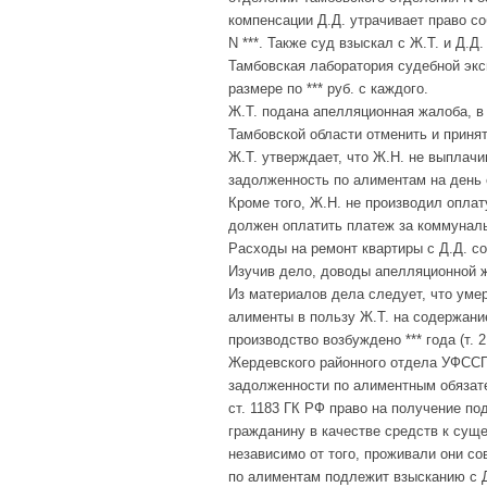
компенсации Д.Д. утрачивает право со
N ***. Также суд взыскал с Ж.Т. и Д.
Тамбовская лаборатория судебной экс
размере по *** руб. с каждого.
Ж.Т. подана апелляционная жалоба, в
Тамбовской области отменить и приня
Ж.Т. утверждает, что Ж.Н. не выплачи
задолженность по алиментам на день е
Кроме того, Ж.Н. не производил оплат
должен оплатить платеж за коммунальн
Расходы на ремонт квартиры с Д.Д. сос
Изучив дело, доводы апелляционной 
Из материалов дела следует, что уме
алименты в пользу Ж.Т. на содержание
производство возбуждено *** года (т. 
Жердевского районного отдела УФССП 
задолженности по алиментным обязатель
ст. 1183 ГК РФ право на получение 
гражданину в качестве средств к сущ
независимо от того, проживали они с
по алиментам подлежит взысканию с Д