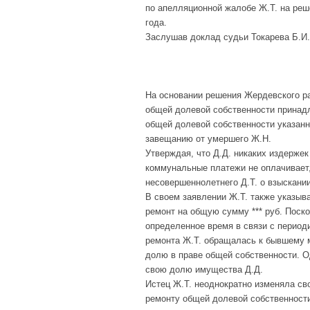
по апелляционной жалобе Ж.Т. на реш
года.
Заслушав доклад судьи Токарева Б.И.
На основании решения Жердевского рай
общей долевой собственности принадле
общей долевой собственности указанн
завещанию от умершего Ж.Н.
Утверждая, что Д.Д. никаких издерже
коммунальные платежи не оплачивает, 
несовершеннолетнего Д.Т. о взыскани
В своем заявлении Ж.Т. также указыв
ремонт на общую сумму *** руб. Поск
определенное время в связи с перио
ремонта Ж.Т. обращалась к бывшему м
долю в праве общей собственности. О
свою долю имущества Д.Д.
Истец Ж.Т. неоднократно изменяла сво
ремонту общей долевой собственности 