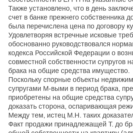
Также установлено, что в день заключ
счет в банке прежнего собственника д
была перечислена цена по договору к
Удовлетворяя встречные исковые требо
обоснованно руководствовался нормам
кодекса Российской Федерации о воз
совместной собственности супругов н
брака на общие средства имущество.
Поскольку спорные объекты недвижи
супругами М-выми в период брака, пре
приобретены на общие средства супр
доказать сторона, оспаривающая реж
Между тем, истец М.Н. таких доказате
Факт продажи принадлежащей Т. до бра
общей собственности на квартиру (адр