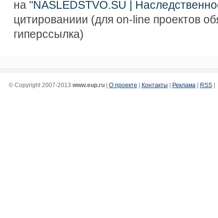
на "
NASLEDSTVO.SU | Наследственно
цитированиии (для on-line проектов о
гиперссылка)
© Copyright 2007-2013
www.eup.ru
|
О проекте
|
Контакты
|
Реклама
|
RSS
|