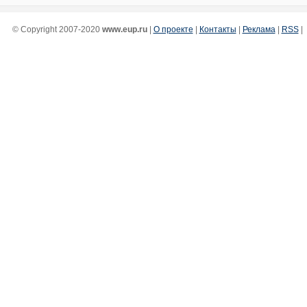
© Copyright 2007-2020
www.eup.ru
|
О проекте
|
Контакты
|
Реклама
|
RSS
|