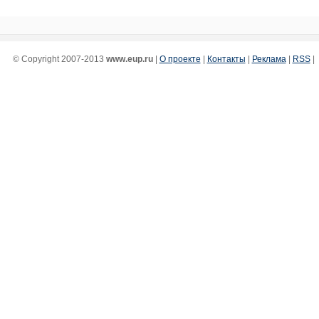
© Copyright 2007-2013
www.eup.ru
|
О проекте
|
Контакты
|
Реклама
|
RSS
|